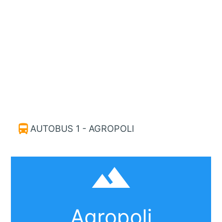
directions_bus
AUTOBUS 1 - AGROPOLI
filter_hdr
Agropoli