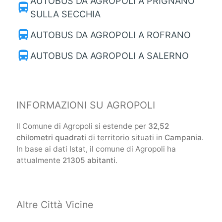
AUTOBUS DA AGROPOLI A PRIGNANO
directions_bus
SULLA SECCHIA
directions_bus
AUTOBUS DA AGROPOLI A ROFRANO
directions_bus
AUTOBUS DA AGROPOLI A SALERNO
INFORMAZIONI SU AGROPOLI
Il Comune di Agropoli si estende per
32,52
chilometri quadrati
di territorio situati in
Campania
.
In base ai dati Istat, il comune di Agropoli ha
attualmente
21305 abitanti
.
Altre Città Vicine