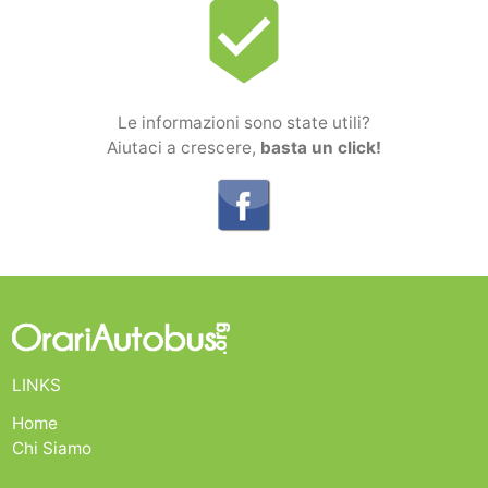
beenhere
Le informazioni sono state utili?
Aiutaci a crescere,
basta un click!
LINKS
Home
Chi Siamo