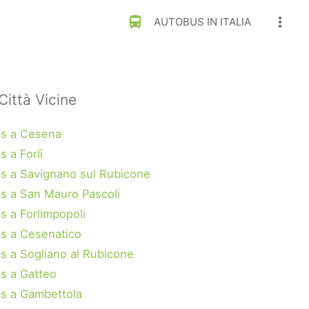
directions_bus
more_vert
AUTOBUS IN ITALIA
Città Vicine
s a Cesena
 a Forlì
s a Savignano sul Rubicone
s a San Mauro Pascoli
s a Forlimpopoli
s a Cesenatico
s a Sogliano al Rubicone
s a Gatteo
s a Gambettola