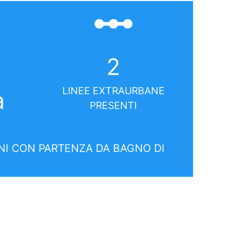
linear_scale
i
2
LINEE EXTRAURBANE
a
PRESENTI
I CON PARTENZA DA BAGNO DI