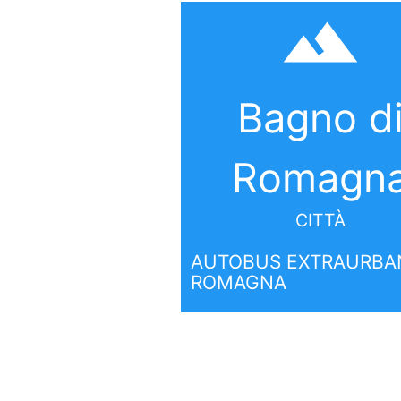
filter_hdr
Bagno d
Romagn
CITTÀ
AUTOBUS EXTRAURBAN
ROMAGNA