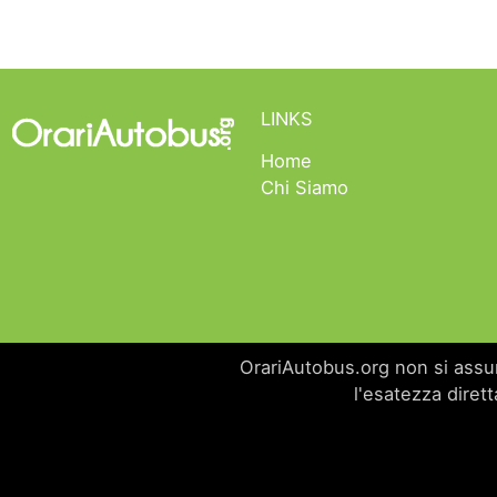
LINKS
Home
Chi Siamo
OrariAutobus.org non si assume
l'esatezza dirett