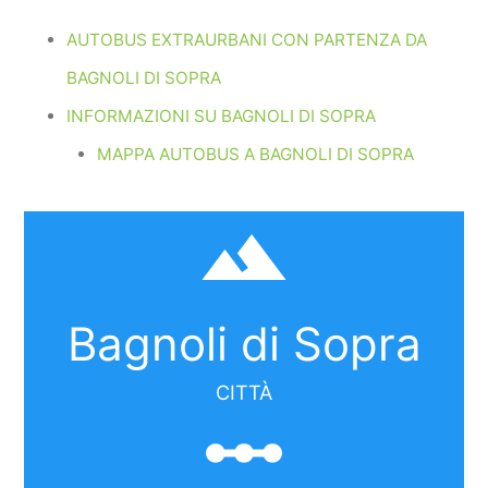
AUTOBUS EXTRAURBANI CON PARTENZA DA
BAGNOLI DI SOPRA
INFORMAZIONI SU BAGNOLI DI SOPRA
MAPPA AUTOBUS A BAGNOLI DI SOPRA
filter_hdr
Bagnoli di Sopra
CITTÀ
linear_scale