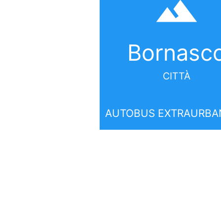
filter_hdr
Bornasc
CITTÀ
AUTOBUS EXTRAURBA