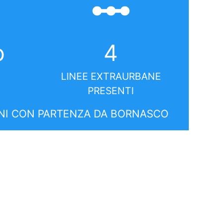
linear_scale
o
4
LINEE EXTRAURBANE
PRESENTI
NI CON PARTENZA DA BORNASCO