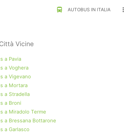
directions_bus
more_vert
AUTOBUS IN ITALIA
Città Vicine
s a Pavia
s a Voghera
s a Vigevano
s a Mortara
s a Stradella
s a Broni
s a Miradolo Terme
s a Bressana Bottarone
s a Garlasco