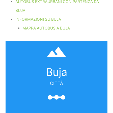
AUTOBUS EXTRAURBANI CON PARTENZA DA
BUJA
INFORMAZIONI SU BUJA
MAPPA AUTOBUS A BUJA
filter_hdr
Buja
CITTÀ
linear_scale