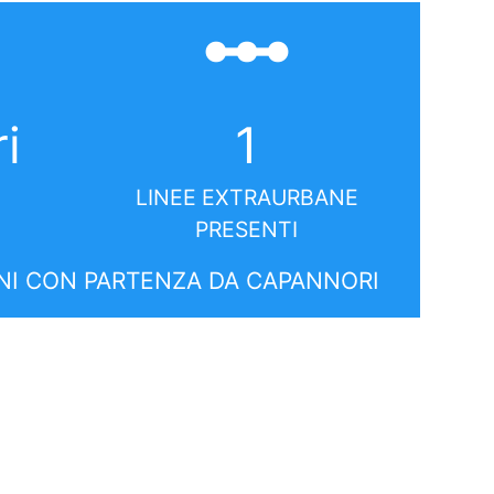
linear_scale
i
1
LINEE EXTRAURBANE
PRESENTI
I CON PARTENZA DA CAPANNORI