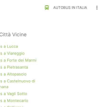
directions_bus
more_vert
AUTOBUS IN ITALIA
Città Vicine
s a Lucca
s a Viareggio
s a Forte dei Marmi
s a Pietrasanta
s a Altopascio
s a Castelnuovo di
nana
s a Vagli Sotto
s a Montecarlo