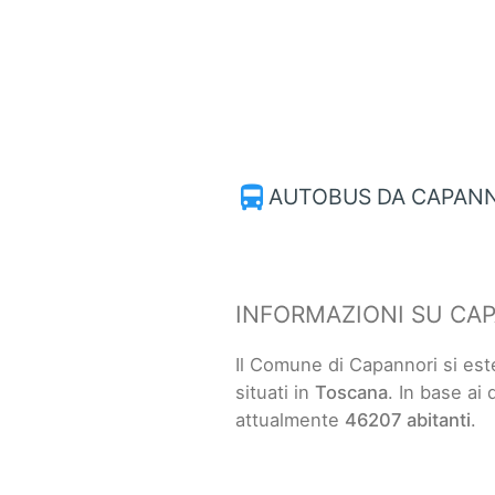
directions_bus
AUTOBUS DA CAPANN
INFORMAZIONI SU CA
Il Comune di Capannori si es
situati in
Toscana
. In base ai 
attualmente
46207 abitanti
.