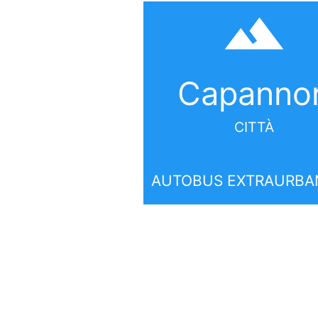
filter_hdr
Capannor
CITTÀ
AUTOBUS EXTRAURBAN