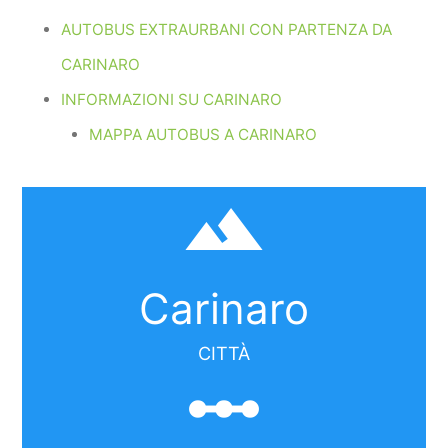
AUTOBUS EXTRAURBANI CON PARTENZA DA
CARINARO
INFORMAZIONI SU CARINARO
MAPPA AUTOBUS A CARINARO
filter_hdr
Carinaro
CITTÀ
linear_scale