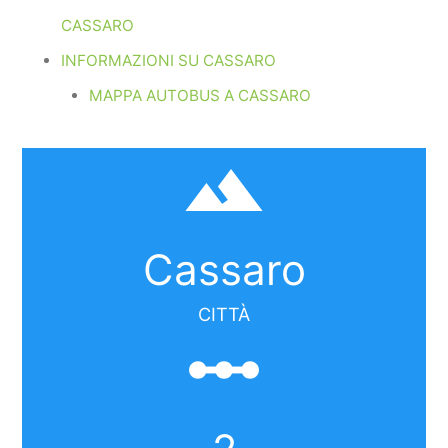
CASSARO
INFORMAZIONI SU CASSARO
MAPPA AUTOBUS A CASSARO
filter_hdr
Cassaro
CITTÀ
linear_scale