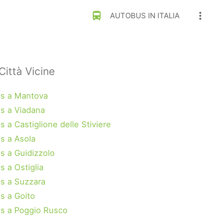
directions_bus
more_vert
AUTOBUS IN ITALIA
Città Vicine
s a Mantova
s a Viadana
 a Castiglione delle Stiviere
s a Asola
s a Guidizzolo
s a Ostiglia
s a Suzzara
s a Goito
s a Poggio Rusco