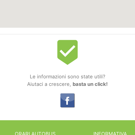
beenhere
Le informazioni sono state utili?
Aiutaci a crescere,
basta un click!
ORARI AUTOBUS
INFORMATIVA