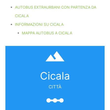
AUTOBUS EXTRAURBANI CON PARTENZA DA
CICALA
INFORMAZIONI SU CICALA
MAPPA AUTOBUS A CICALA
filter_hdr
Cicala
CITTÀ
linear_scale