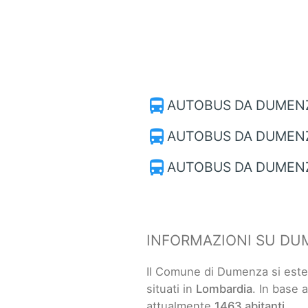
directions_bus
AUTOBUS DA DUMENZ
directions_bus
AUTOBUS DA DUMENZ
directions_bus
AUTOBUS DA DUMENZ
INFORMAZIONI SU DU
Il Comune di Dumenza si est
situati in
Lombardia
. In base 
attualmente
1463 abitanti
.