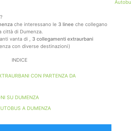
Autobu
?
menza
che interessano le
3 linee
che collegano
la città di Dumenza.
nti vanta di ,
3 collegamenti extraurbani
nza con diverse destinazioni)
INDICE
XTRAURBANI CON PARTENZA DA
ONI SU DUMENZA
AUTOBUS A DUMENZA