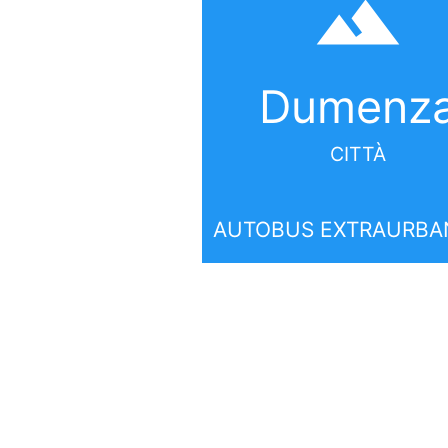
filter_hdr
Dumenz
CITTÀ
AUTOBUS EXTRAURBA