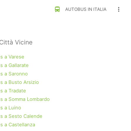
directions_bus
more_vert
AUTOBUS IN ITALIA
Città Vicine
s a Varese
s a Gallarate
s a Saronno
s a Busto Arsizio
s a Tradate
us a Somma Lombardo
s a Luino
s a Sesto Calende
s a Castellanza