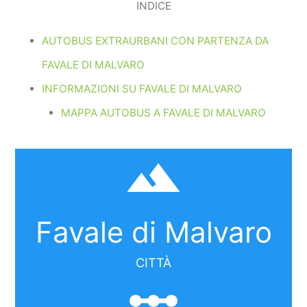
INDICE
AUTOBUS EXTRAURBANI CON PARTENZA DA
FAVALE DI MALVARO
INFORMAZIONI SU FAVALE DI MALVARO
MAPPA AUTOBUS A FAVALE DI MALVARO
filter_hdr
Favale di Malvaro
CITTÀ
linear_scale