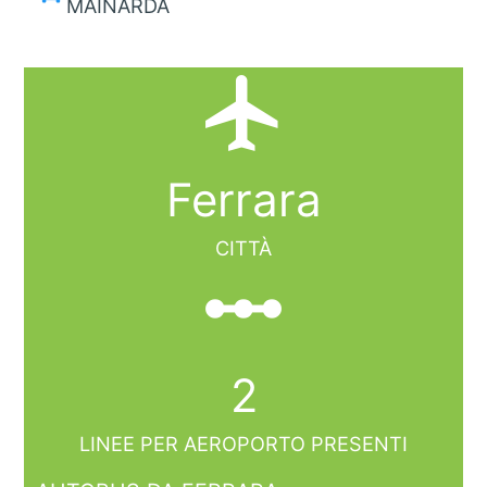
MAINARDA
local_airport
Ferrara
CITTÀ
linear_scale
2
LINEE PER AEROPORTO PRESENTI