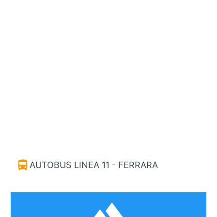
directions_bus
AUTOBUS LINEA 11 - FERRARA
filter_hdr