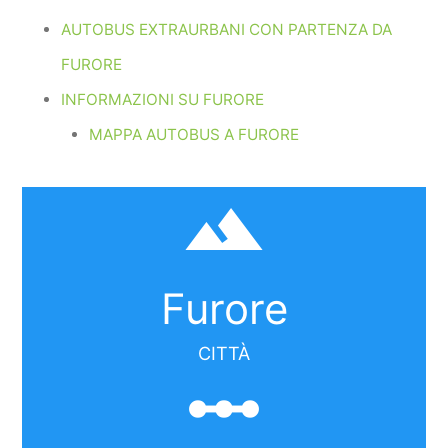
AUTOBUS EXTRAURBANI CON PARTENZA DA
FURORE
INFORMAZIONI SU FURORE
MAPPA AUTOBUS A FURORE
filter_hdr
Furore
CITTÀ
linear_scale