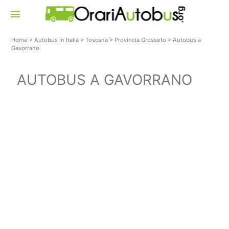
menu
Home
>
Autobus in Italia
>
Toscana
>
Provincia Grosseto
>
Autobus a
Gavorrano
AUTOBUS A GAVORRANO