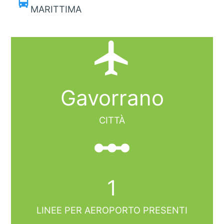
directions_bus
MARITTIMA
local_airport
Gavorrano
CITTÀ
linear_scale
1
LINEE PER AEROPORTO PRESENTI