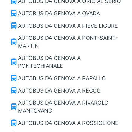
directions_bus
AUTOBUS DA GENOVA A ORIO AL SERIO
directions_bus
AUTOBUS DA GENOVA A OVADA
directions_bus
AUTOBUS DA GENOVA A PIEVE LIGURE
AUTOBUS DA GENOVA A PONT-SAINT-
directions_bus
MARTIN
AUTOBUS DA GENOVA A
directions_bus
PONTECHIANALE
directions_bus
AUTOBUS DA GENOVA A RAPALLO
directions_bus
AUTOBUS DA GENOVA A RECCO
AUTOBUS DA GENOVA A RIVAROLO
directions_bus
MANTOVANO
directions_bus
AUTOBUS DA GENOVA A ROSSIGLIONE