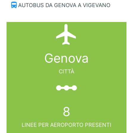
directions_bus
AUTOBUS DA GENOVA A VIGEVANO
local_airport
Genova
CITTÀ
linear_scale
8
LINEE PER AEROPORTO PRESENTI