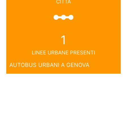
CITTÀ
linear_scale
1
LINEE URBANE PRESENTI
AUTOBUS URBANI A GENOVA