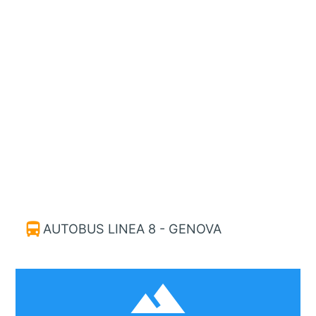
directions_bus
AUTOBUS LINEA 8 - GENOVA
filter_hdr