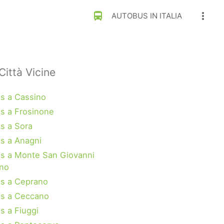
directions_bus
more_vert
AUTOBUS IN ITALIA
Città Vicine
s a Cassino
s a Frosinone
s a Sora
s a Anagni
s a Monte San Giovanni
no
s a Ceprano
s a Ceccano
s a Fiuggi