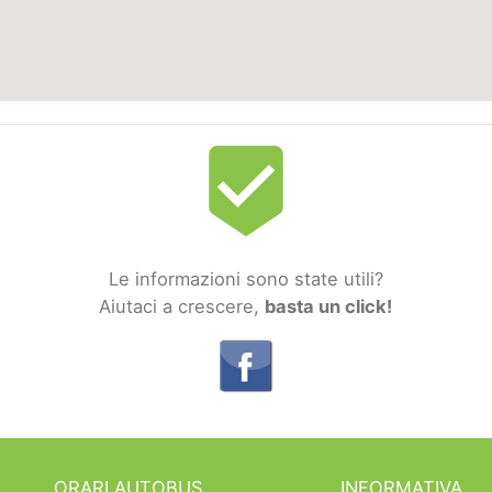
beenhere
Le informazioni sono state utili?
Aiutaci a crescere,
basta un click!
ORARI AUTOBUS
INFORMATIVA