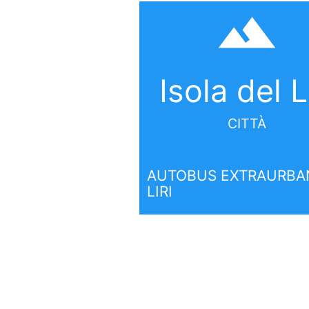
filter_hdr
Isola del L
CITTÀ
AUTOBUS EXTRAURBAN
LIRI