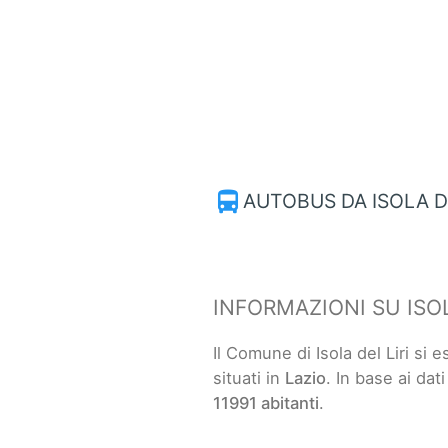
directions_bus
AUTOBUS DA ISOLA DE
INFORMAZIONI SU ISOL
Il Comune di Isola del Liri si
situati in
Lazio
. In base ai dat
11991 abitanti
.