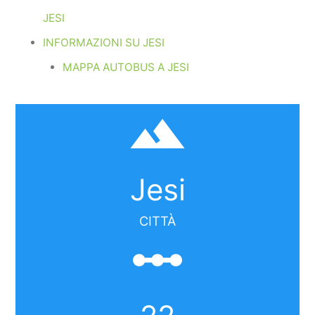
JESI
INFORMAZIONI SU JESI
MAPPA AUTOBUS A JESI
filter_hdr
Jesi
CITTÀ
linear_scale