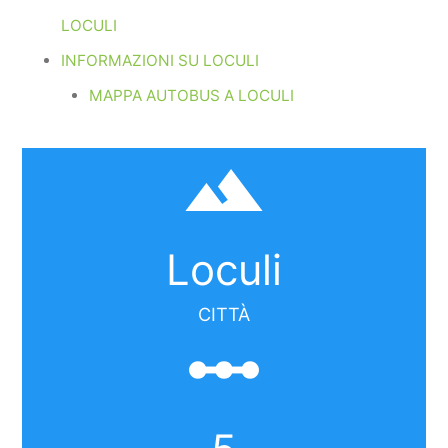
LOCULI
INFORMAZIONI SU LOCULI
MAPPA AUTOBUS A LOCULI
filter_hdr
Loculi
CITTÀ
linear_scale