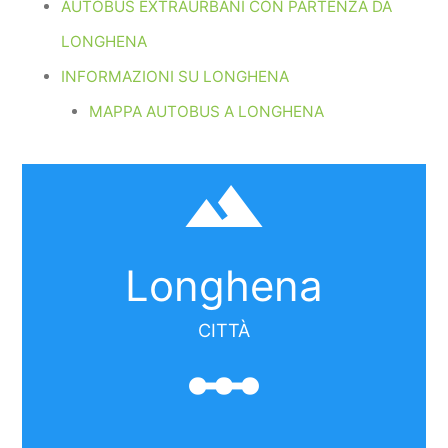
AUTOBUS EXTRAURBANI CON PARTENZA DA
LONGHENA
INFORMAZIONI SU LONGHENA
MAPPA AUTOBUS A LONGHENA
filter_hdr
Longhena
CITTÀ
linear_scale