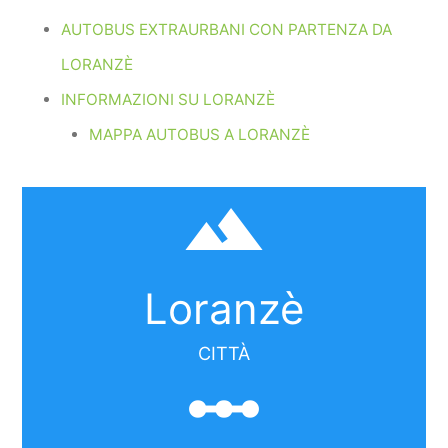
AUTOBUS EXTRAURBANI CON PARTENZA DA
LORANZÈ
INFORMAZIONI SU LORANZÈ
MAPPA AUTOBUS A LORANZÈ
filter_hdr
Loranzè
CITTÀ
linear_scale