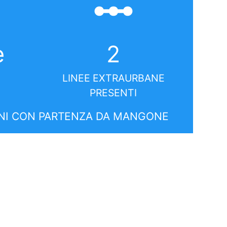
linear_scale
e
2
LINEE EXTRAURBANE
PRESENTI
NI CON PARTENZA DA MANGONE