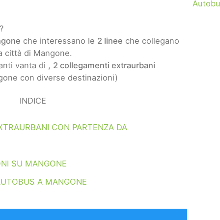
Autobu
?
ngone
che interessano le
2 linee
che collegano
la città di Mangone.
nti vanta di ,
2 collegamenti extraurbani
one con diverse destinazioni)
INDICE
XTRAURBANI CON PARTENZA DA
ONI SU MANGONE
AUTOBUS A MANGONE