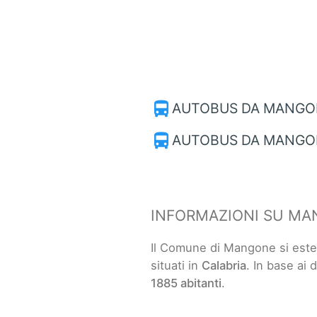
directions_bus
AUTOBUS DA MANGON
directions_bus
AUTOBUS DA MANGO
INFORMAZIONI SU M
Il Comune di Mangone si est
situati in
Calabria
. In base ai
1885 abitanti
.