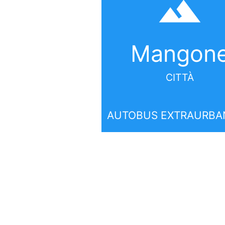
filter_hdr
Mangon
CITTÀ
AUTOBUS EXTRAURBA