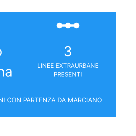
linear_scale
o
3
LINEE EXTRAURBANE
na
PRESENTI
I CON PARTENZA DA MARCIANO