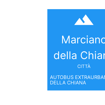
filter_hdr
Marcian
della Chia
CITTÀ
AUTOBUS EXTRAURBAN
DELLA CHIANA