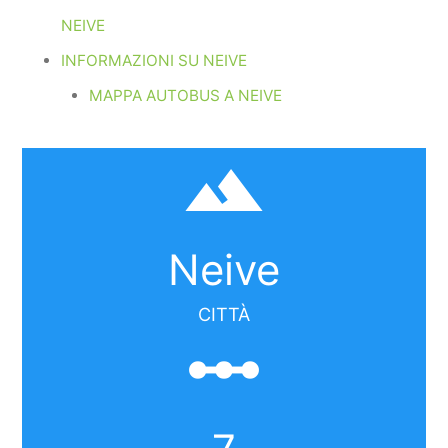
NEIVE
INFORMAZIONI SU NEIVE
MAPPA AUTOBUS A NEIVE
filter_hdr
Neive
CITTÀ
linear_scale