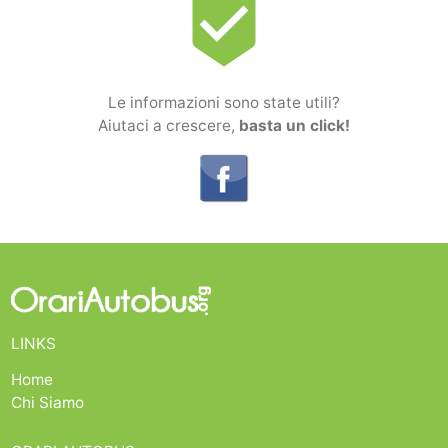
beenhere
Le informazioni sono state utili?
Aiutaci a crescere,
basta un click!
LINKS
Home
Chi Siamo