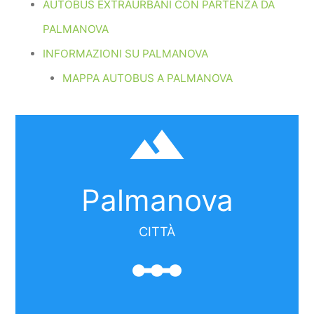
AUTOBUS EXTRAURBANI CON PARTENZA DA
PALMANOVA
INFORMAZIONI SU PALMANOVA
MAPPA AUTOBUS A PALMANOVA
filter_hdr
Palmanova
CITTÀ
linear_scale