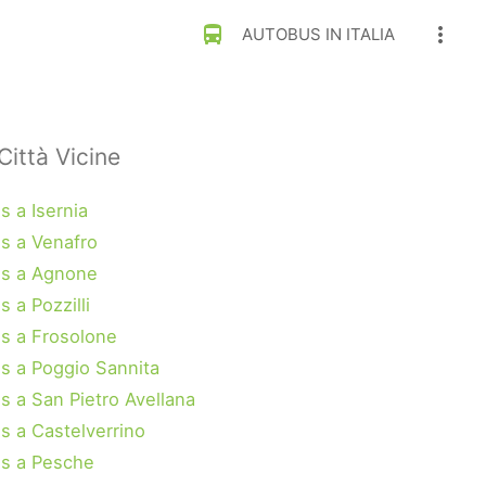
directions_bus
more_vert
AUTOBUS IN ITALIA
Città Vicine
s a Isernia
s a Venafro
s a Agnone
 a Pozzilli
s a Frosolone
s a Poggio Sannita
s a San Pietro Avellana
s a Castelverrino
s a Pesche