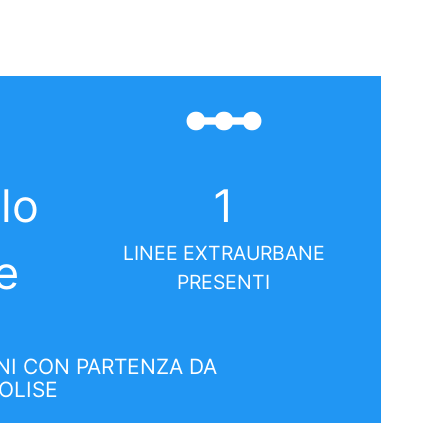
linear_scale
lo
1
LINEE EXTRAURBANE
e
PRESENTI
I CON PARTENZA DA
OLISE