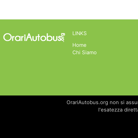
LINKS
Home
Chi Siamo
OrariAutobus.org non si assume
l'esatezza dirett