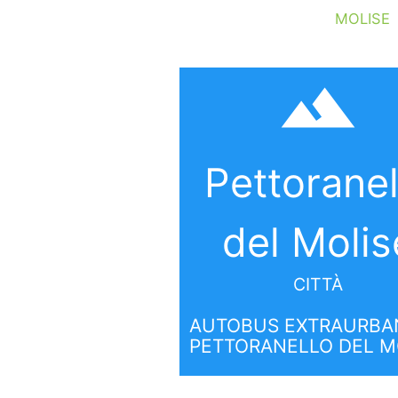
MOLISE
filter_hdr
Pettoranel
del Molis
CITTÀ
AUTOBUS EXTRAURBAN
PETTORANELLO DEL M