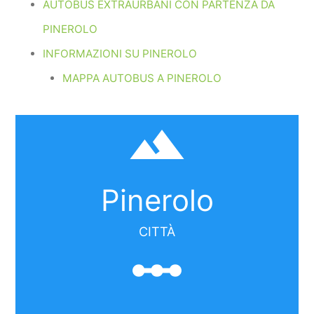
AUTOBUS EXTRAURBANI CON PARTENZA DA
PINEROLO
INFORMAZIONI SU PINEROLO
MAPPA AUTOBUS A PINEROLO
filter_hdr
Pinerolo
CITTÀ
linear_scale