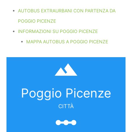
AUTOBUS EXTRAURBANI CON PARTENZA DA
POGGIO PICENZE
INFORMAZIONI SU POGGIO PICENZE
MAPPA AUTOBUS A POGGIO PICENZE
filter_hdr
Poggio Picenze
CITTÀ
linear_scale