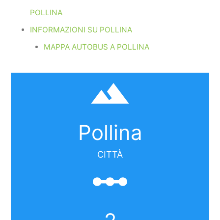
POLLINA
INFORMAZIONI SU POLLINA
MAPPA AUTOBUS A POLLINA
filter_hdr
Pollina
CITTÀ
linear_scale