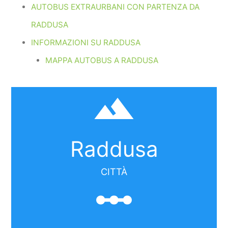
AUTOBUS EXTRAURBANI CON PARTENZA DA
RADDUSA
INFORMAZIONI SU RADDUSA
MAPPA AUTOBUS A RADDUSA
filter_hdr
Raddusa
CITTÀ
linear_scale