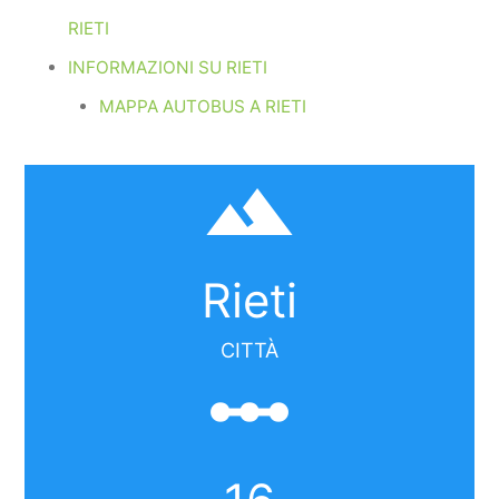
RIETI
INFORMAZIONI SU RIETI
MAPPA AUTOBUS A RIETI
filter_hdr
Rieti
CITTÀ
linear_scale