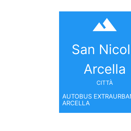
filter_hdr
San Nico
Arcella
CITTÀ
AUTOBUS EXTRAURBAN
ARCELLA