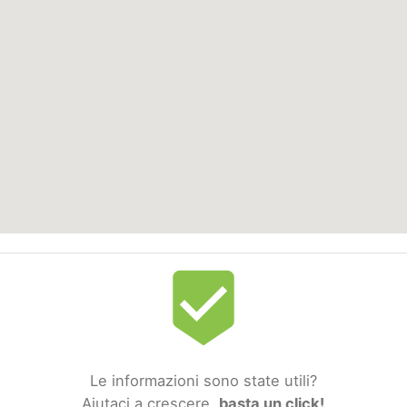
beenhere
Le informazioni sono state utili?
Aiutaci a crescere,
basta un click!