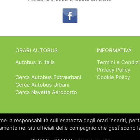
ORARI AUTOBUS
INFORMATIVA
Autobus in Italia
Termini e Condizi
Privacy Policy
Cerca Autobus Extraurbani
Cookie Policy
Cerca Autobus Urbani
Cerca Navetta Aeroporto
 la responsabilità sull'esatezza degli orari inseriti, perta
amente nei siti ufficiali delle compagnie che gestiscono la