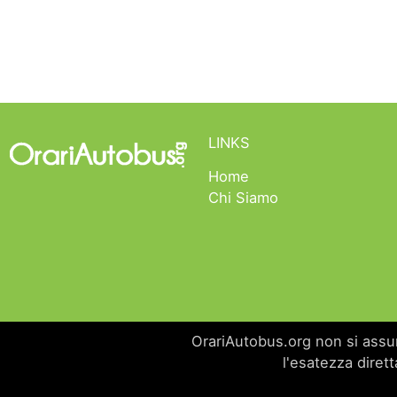
LINKS
Home
Chi Siamo
OrariAutobus.org non si assume
l'esatezza dirett