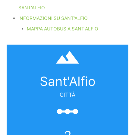
SANT'ALFIO
INFORMAZIONI SU SANT'ALFIO
MAPPA AUTOBUS A SANT'ALFIO
filter_hdr
Sant'Alfio
CITTÀ
linear_scale