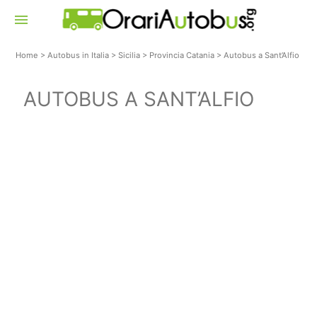
menu
Home
>
Autobus in Italia
>
Sicilia
>
Provincia Catania
>
Autobus a Sant’Alfio
AUTOBUS A SANT’ALFIO