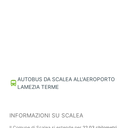
AUTOBUS DA SCALEA ALL'AEROPORTO
directions_bus
LAMEZIA TERME
INFORMAZIONI SU SCALEA
Il Comune di Scalea si estende per
22,03 chilometri