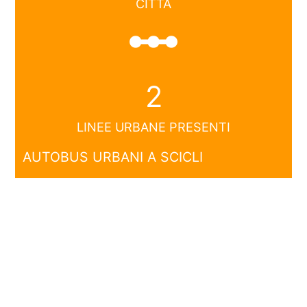
CITTÀ
linear_scale
2
LINEE URBANE PRESENTI
AUTOBUS URBANI A SCICLI