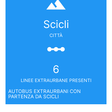
filter_hdr
Scicli
CITTÀ
linear_scale
6
LINEE EXTRAURBANE PRESENTI
AUTOBUS EXTRAURBANI CON
PARTENZA DA SCICLI