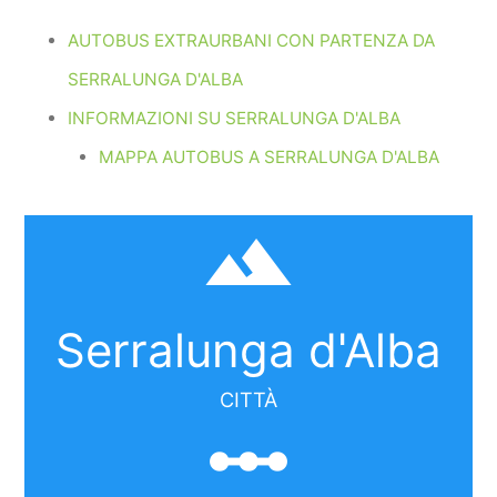
AUTOBUS EXTRAURBANI CON PARTENZA DA
SERRALUNGA D'ALBA
INFORMAZIONI SU SERRALUNGA D'ALBA
MAPPA AUTOBUS A SERRALUNGA D'ALBA
filter_hdr
Serralunga d'Alba
CITTÀ
linear_scale