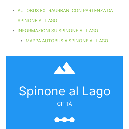
AUTOBUS EXTRAURBANI CON PARTENZA DA
SPINONE AL LAGO
INFORMAZIONI SU SPINONE AL LAGO
MAPPA AUTOBUS A SPINONE AL LAGO
filter_hdr
Spinone al Lago
CITTÀ
linear_scale