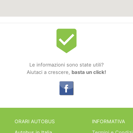
beenhere
Le informazioni sono state utili?
Aiutaci a crescere,
basta un click!
ORARI AUTOBUS
INFORMATIVA
Autobus in Italia
Termini e Condizi