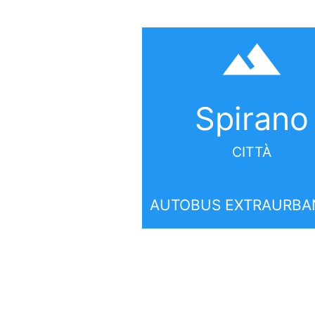
filter_hdr
Spirano
CITTÀ
AUTOBUS EXTRAURBAN