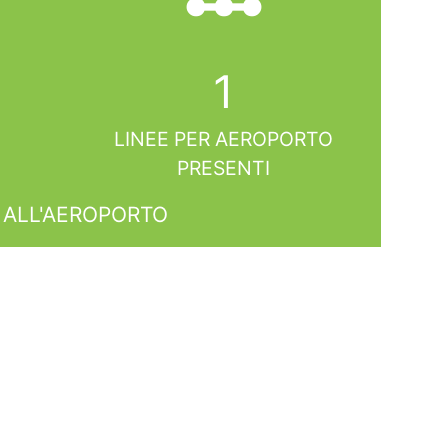
linear_scale
1
LINEE PER AEROPORTO
PRESENTI
 ALL'AEROPORTO