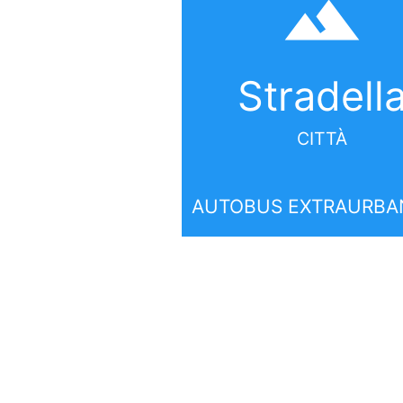
filter_hdr
Stradell
CITTÀ
AUTOBUS EXTRAURBAN