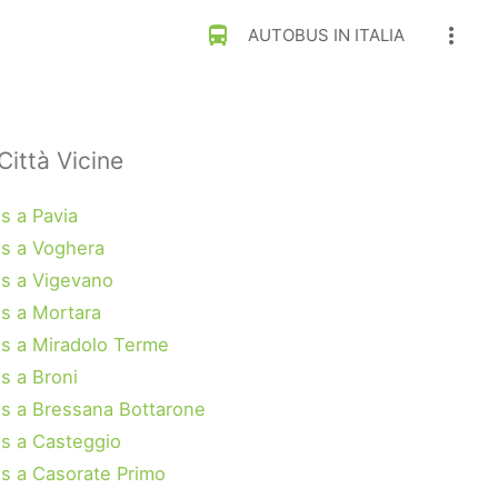
directions_bus
more_vert
AUTOBUS IN ITALIA
Città Vicine
s a Pavia
s a Voghera
s a Vigevano
s a Mortara
s a Miradolo Terme
s a Broni
s a Bressana Bottarone
s a Casteggio
s a Casorate Primo