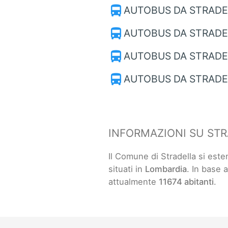
directions_bus
AUTOBUS DA STRADE
directions_bus
AUTOBUS DA STRADE
directions_bus
AUTOBUS DA STRADE
directions_bus
AUTOBUS DA STRADE
INFORMAZIONI SU ST
Il Comune di Stradella si est
situati in
Lombardia
. In base a
attualmente
11674 abitanti
.