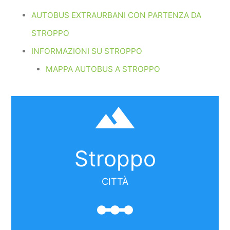
AUTOBUS EXTRAURBANI CON PARTENZA DA
STROPPO
INFORMAZIONI SU STROPPO
MAPPA AUTOBUS A STROPPO
filter_hdr
Stroppo
CITTÀ
linear_scale