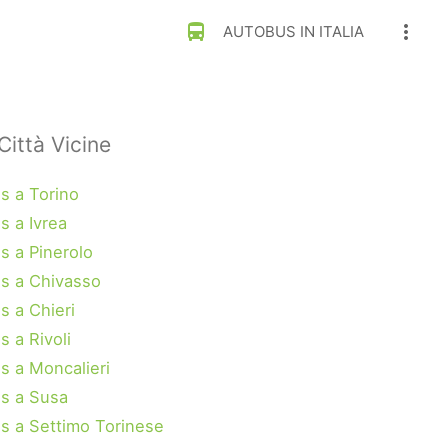
directions_bus
more_vert
AUTOBUS IN ITALIA
Città Vicine
s a Torino
s a Ivrea
s a Pinerolo
s a Chivasso
s a Chieri
 a Rivoli
s a Moncalieri
s a Susa
s a Settimo Torinese