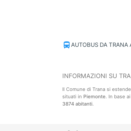
directions_bus
AUTOBUS DA TRANA A
INFORMAZIONI SU TR
Il Comune di Trana si estend
situati in
Piemonte
. In base a
3874 abitanti
.