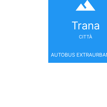
filter_hdr
Trana
CITTÀ
AUTOBUS EXTRAURBAN