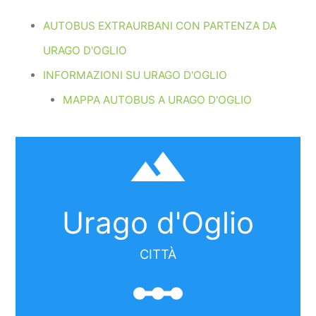
AUTOBUS EXTRAURBANI CON PARTENZA DA
URAGO D'OGLIO
INFORMAZIONI SU URAGO D'OGLIO
MAPPA AUTOBUS A URAGO D'OGLIO
filter_hdr
Urago d'Oglio
CITTÀ
linear_scale