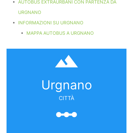
AUTOBUS EXTRAURBANI CON PARTENZA DA
URGNANO
INFORMAZIONI SU URGNANO
MAPPA AUTOBUS A URGNANO
filter_hdr
Urgnano
CITTÀ
linear_scale