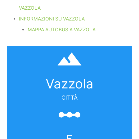
VAZZOLA
INFORMAZIONI SU VAZZOLA
MAPPA AUTOBUS A VAZZOLA
filter_hdr
Vazzola
CITTÀ
linear_scale