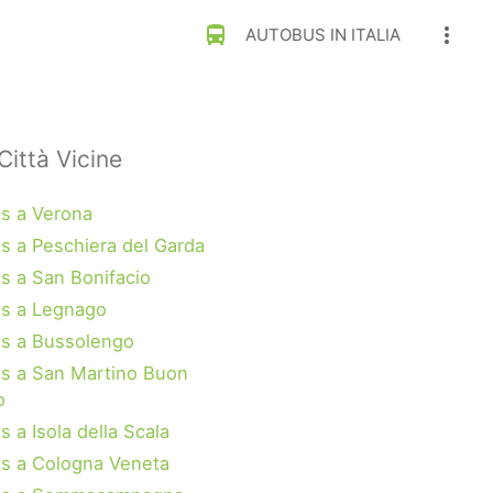
directions_bus
more_vert
AUTOBUS IN ITALIA
Città Vicine
s a Verona
s a Peschiera del Garda
s a San Bonifacio
s a Legnago
s a Bussolengo
s a San Martino Buon
o
 a Isola della Scala
s a Cologna Veneta