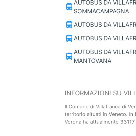
AUTOBUS DA VILLAF
directions_bus
SOMMACAMPAGNA
directions_bus
AUTOBUS DA VILLAF
directions_bus
AUTOBUS DA VILLAF
AUTOBUS DA VILLAFR
directions_bus
MANTOVANA
INFORMAZIONI SU VIL
Il Comune di Villafranca di V
territorio situati in
Veneto
. In
Verona ha attualmente
33117 