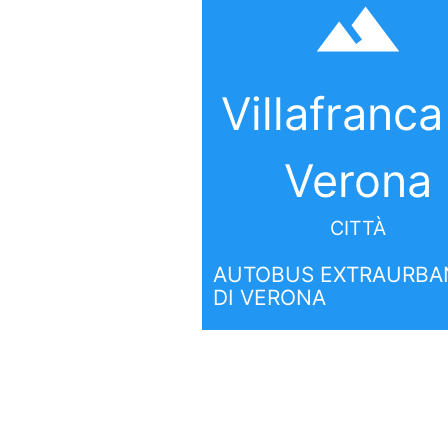
filter_hdr
Villafranca
Verona
CITTÀ
AUTOBUS EXTRAURBAN
DI VERONA