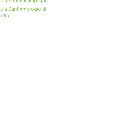
us a Sommacampagna
s a Sant'Ambrogio di
cella