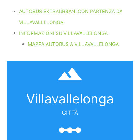
AUTOBUS EXTRAURBANI CON PARTENZA DA
VILLAVALLELONGA
INFORMAZIONI SU VILLAVALLELONGA
MAPPA AUTOBUS A VILLAVALLELONGA
filter_hdr
Villavallelonga
CITTÀ
linear_scale