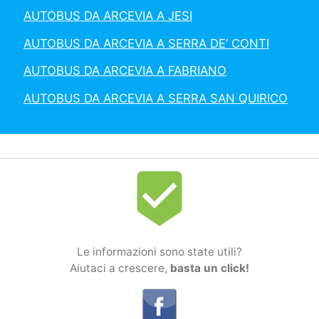
AUTOBUS DA ARCEVIA A JESI
AUTOBUS DA ARCEVIA A SERRA DE’ CONTI
AUTOBUS DA ARCEVIA A FABRIANO
AUTOBUS DA ARCEVIA A SERRA SAN QUIRICO
beenhere
Le informazioni sono state utili?
Aiutaci a crescere,
basta un click!