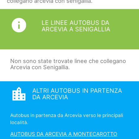
collegano arcevia con senigallia.
info
LE LINEE AUTOBUS DA
ARCEVIA A SENIGALLIA
Non sono state trovate linee che collegano
Arcevia con Senigallia.
location_city
ALTRI AUTOBUS IN PARTENZA
DA ARCEVIA
Autobus in partenza da Arcevia verso le principali
località.
AUTOBUS DA ARCEVIA A MONTECAROTTO