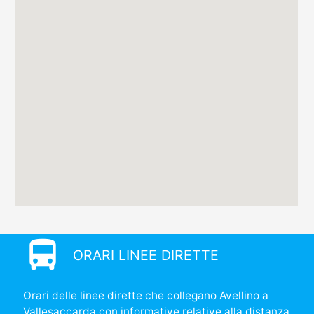
directions_bus
ORARI LINEE DIRETTE
Orari delle linee dirette che collegano Avellino a
Vallesaccarda con informative relative alla distanza